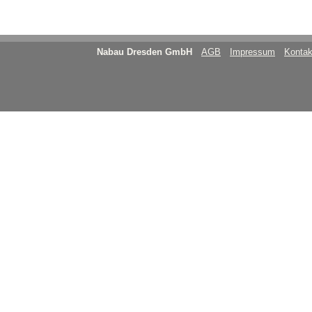
Nabau Dresden GmbH
AGB
Impressum
Kontak