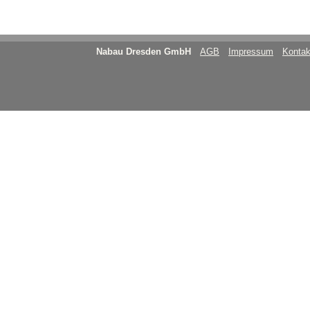
Nabau Dresden GmbH
AGB
Impressum
Kontak